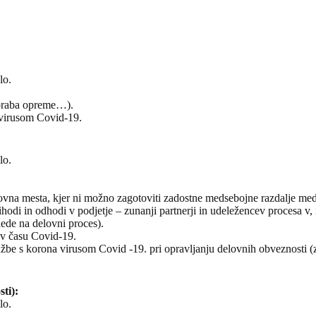
lo.
poraba opreme…).
 virusom Covid-19.
lo.
lovna mesta, kjer ni možno zagotoviti zadostne medsebojne razdalje med 
prihodi in odhodi v podjetje – zunanji partnerji in udeležencev procesa v, 
lede na delovni proces).
 v času Covid-19.
kužbe s korona virusom Covid -19. pri opravljanju delovnih obveznosti
ti):
lo.