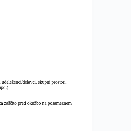
udeleženci/delavci, skupni prostori,
ipd.)
 (za zaščito pred okužbo na posameznem