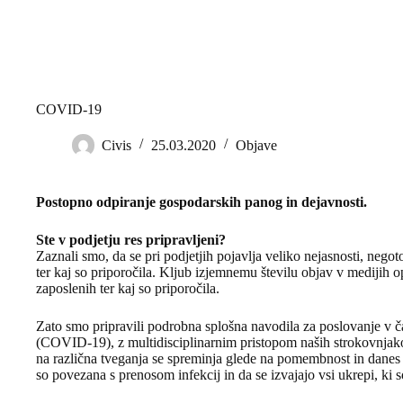
COVID-19
Civis
25.03.2020
Objave
Postopno odpiranje gospodarskih panog in dejavnosti.
Ste v podjetju res pripravljeni?
Zaznali smo, da se pri podjetjih pojavlja veliko nejasnosti, ne
ter kaj so priporočila. Kljub izjemnemu številu objav v medijih o
zaposlenih ter kaj so priporočila.
Zato smo pripravili podrobna splošna navodila za poslovanje v 
(COVID-19), z multidisciplinarnim pristopom naših strokovnjakov
na različna tveganja se spreminja glede na pomembnost in danes j
so povezana s prenosom infekcij in da se izvajajo vsi ukrepi, ki s