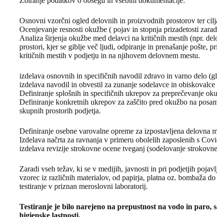
Zbiranje podatkov o obsegu in vsebini dokumentacije.
Osnovni vzorčni ogled delovnih in proizvodnih prostorov ter cilja
Ocenjevanje resnosti okužbe ( pojav in stopnja prizadetosti zara
Analiza širjenja okužbe med delavci na kritičnih mestih (npr. de
prostori, kjer se giblje več ljudi, odpiranje in prenašanje pošte,
kritičnih mestih v podjetju in na njihovem delovnem mestu.
izdelava osnovnih in specifičnih navodil zdravo in varno delo (g
izdelava navodil in obvestil za zunanje sodelavce in obiskovalce
Definiranje splošnih in specifičnih ukrepov za preprečevanje o
Definiranje konkretnih ukrepov za zaščito pred okužbo na posam
skupnih prostorih podjetja.
Definiranje osebne varovalne opreme za izpostavljena delovna m
Izdelava načrta za ravnanja v primeru obolelih zaposlenih s Cov
izdelava revizije strokovne ocene tveganj (sodelovanje strokov
Zaradi vseh težav, ki se v medijih, javnosti in pri podjetjih poja
vzorec iz različnih materialov, od papirja, platna oz. bombaža do 
testiranje v priznan meroslovni laboratorij.
Testiranje je bilo narejeno na prepustnost na vodo in paro, 
higienske lastnosti.