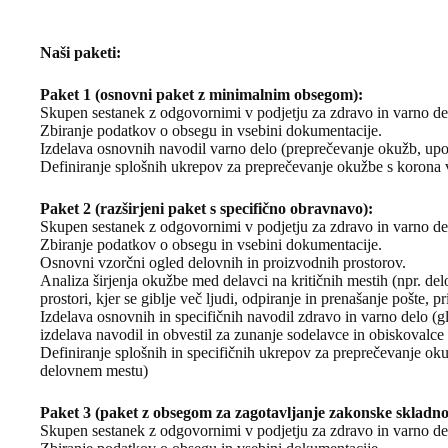
Naši paketi:
Paket 1 (osnovni paket z minimalnim obsegom):
Skupen sestanek z odgovornimi v podjetju za zdravo in varno de
Zbiranje podatkov o obsegu in vsebini dokumentacije.
Izdelava osnovnih navodil varno delo (preprečevanje okužb, u
Definiranje splošnih ukrepov za preprečevanje okužbe s korona
Paket 2 (razširjeni paket s specifično obravnavo):
Skupen sestanek z odgovornimi v podjetju za zdravo in varno de
Zbiranje podatkov o obsegu in vsebini dokumentacije.
Osnovni vzorčni ogled delovnih in proizvodnih prostorov.
Analiza širjenja okužbe med delavci na kritičnih mestih (npr. de
prostori, kjer se giblje več ljudi, odpiranje in prenašanje pošte, 
Izdelava osnovnih in specifičnih navodil zdravo in varno delo (g
izdelava navodil in obvestil za zunanje sodelavce in obiskovalce
Definiranje splošnih in specifičnih ukrepov za preprečevanje o
delovnem mestu)
Paket 3 (paket z obsegom za zagotavljanje zakonske skladnos
Skupen sestanek z odgovornimi v podjetju za zdravo in varno de