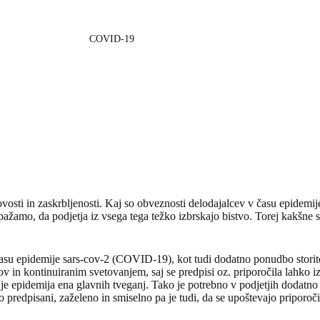
COVID-19
gotovosti in zaskrbljenosti. Kaj so obveznosti delodajalcev v času ep
pažamo, da podjetja iz vsega tega težko izbrskajo bistvo. Torej kakšne s
času epidemije sars-cov-2 (COVID-19), kot tudi dodatno ponudbo stori
 in kontinuiranim svetovanjem, saj se predpisi oz. priporočila lahko i
e epidemija ena glavnih tveganj. Tako je potrebno v podjetjih dodatno n
o predpisani, zaželeno in smiselno pa je tudi, da se upoštevajo priporoči