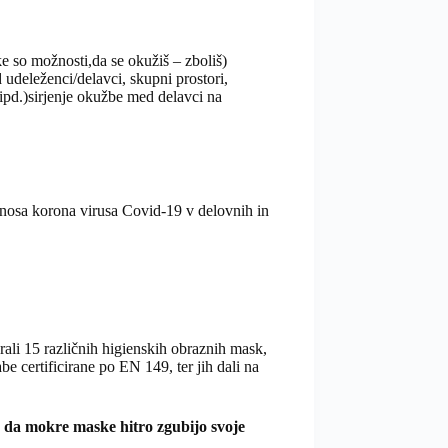
e so možnosti,da se okužiš – zboliš)
udeleženci/delavci, skupni prostori,
, ipd.)sirjenje okužbe med delavci na
nosa korona virusa Covid-19 v delovnih in
brali 15 različnih higienskih obraznih mask,
be certificirane po EN 149, ter jih dali na
i, da mokre maske hitro zgubijo svoje