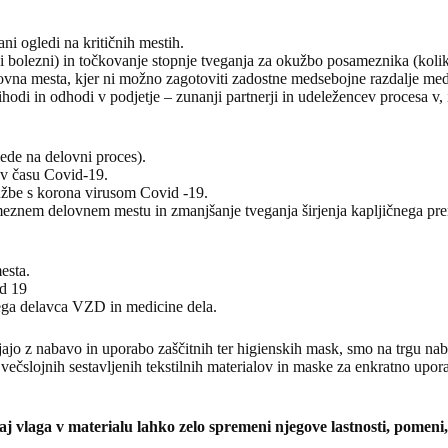
ni ogledi na kritičnih mestih.
di bolezni) in točkovanje stopnje tveganja za okužbo posameznika (kolik
lovna mesta, kjer ni možno zagotoviti zadostne medsebojne razdalje med 
 prihodi in odhodi v podjetje – zunanji partnerji in udeležencev procesa v
lede na delovni proces).
 v času Covid-19.
kužbe s korona virusom Covid -19.
eznem delovnem mestu in zmanjšanje tveganja širjenja kapljičnega pre
esta.
id 19
nega delavca VZD in medicine dela.
vljajo z nabavo in uporabo zaščitnih ter higienskih mask, smo na trgu na
večslojnih sestavljenih tekstilnih materialov in maske za enkratno upora
saj vlaga v materialu lahko zelo spremeni njegove lastnosti, pomen