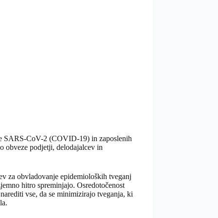
idemije SARS-CoV-2 (COVID-19) in zaposlenih
o obveze podjetji, delodajalcev in
tev za obvladovanje epidemioloških tveganj
zjemno hitro spreminjajo. Osredotočenost
arediti vse, da se minimizirajo tveganja, ki
la.