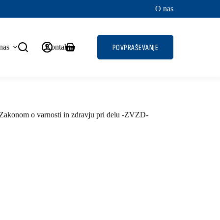
O nas
nas
Kontakt
POVPRAŠEVANJE
Shopping
cart
z Zakonom o varnosti in zdravju pri delu -ZVZD-