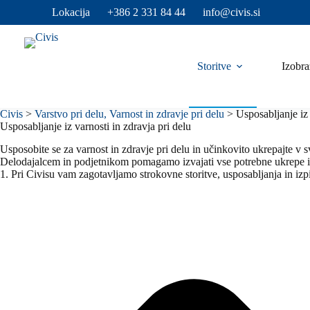
Skip
Lokacija
+386 2 331 84 44
info@civis.si
to
content
Storitve
Izobra
Civis
>
Varstvo pri delu, Varnost in zdravje pri delu
>
Usposabljanje iz 
Usposabljanje iz varnosti in zdravja pri delu
Usposobite se za varnost in zdravje pri delu in učinkovito ukrepajte v sv
Delodajalcem in podjetnikom pomagamo izvajati vse potrebne ukrepe in 
1. Pri Civisu vam zagotavljamo strokovne storitve, usposabljanja in izpi