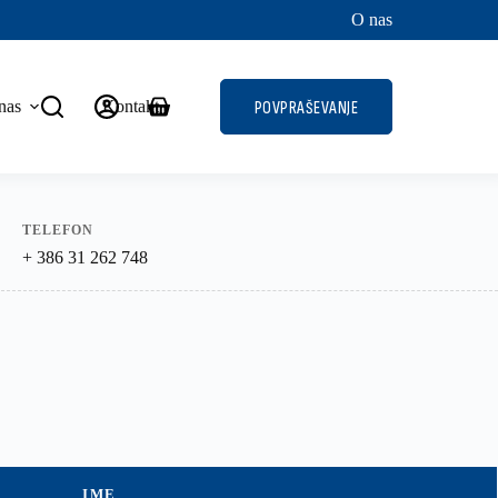
O nas
nas
Kontakt
POVPRAŠEVANJE
Shopping
cart
TELEFON
+ 386 31 262 748
IME