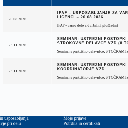
IPAF – USPOSABLJANJE ZA VA
LICENCI – 20.08.2026
20.08.2026
IPAF - varno delo z dvižnimi ploščadmi
SEMINAR: USTREZNI POSTOPKI
STROKOVNE DELAVCE VZD (8 T
25.11.2026
Seminar s praktično delavnico, S TOČKAMI za
SEMINAR: USTREZNI POSTOPKI
KOORDINATORJE VZD
25.11.2026
Seminar s praktično delavnico, S TOČKAMI za
in usposabljanja
Moje prijave
vje pri delu
Potrdila in certifikati