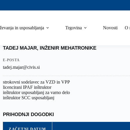
ževanja in usposabljanja
Trgovina
Novosti
O 
TADEJ MAJAR, INŽENIR MEHATRONIKE
E-POŠTA
tadej.majar@civis.si
strokovni sodelavec za VZD in VPP
licencirani IPAF inštruktor
inštruktor usposabljanj za varno delo
inštruktor SCC usposabljanj
PRIHODNJI DOGODKI
ZAČETNI DATUM