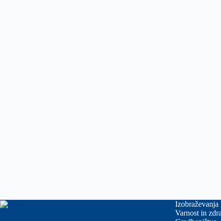
Izobraževanja 
Varnost in zdra