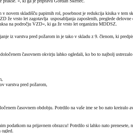
 prakse. «, ki ga je pripravil Gordan Škerlec.
v novem skladišču papirnih rol, posebnost je redukcija kisika v tem skl
 VZD že vrsto let zagotavlja usposabljanja zaposlenih, preglede delovn
raksa na področju VZD«, ki ga že vrsto let organizira MDDSZ.
anje iz varstva pred požarom in je tako v skladu z 9. členom, ki predp
 v določenem časovnem okvirju lahko ogledali, ko bo to najbolj ustrezal
m,
ov varstva pred požarom,
oločenem časovnem obdobju. Potrdilo na vaše ime se bo nato kreiralo a
m podatkom na prijavnem obrazcu! Potrdilo si lahko nato prenesete, na
n ogled.