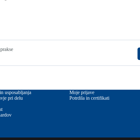
 prakse
in usposabljanja
Moje prijave
vje pri delu
Potrdila in certifikati
st
dardov