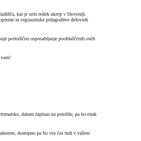
adišču, kar je zelo redek ukrep v Sloveniji.
e opreme in ergonomske prilagoditve delovnih
isuje
periodično usposabljanje pooblaščenih oseb
o vam!
vtomatsko, datum zapisan na potrdilu, pa bo enak
tisnete, dostopno pa bo ves čas tudi v vašem