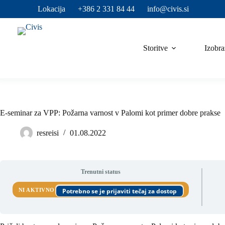
Skip
Lokacija
+386 2 331 84 44
info@civis.si
to
content
Storitve
Izobra
E-seminar za VPP: Požarna varnost v Palomi kot primer dobre prakse
resreisi
01.08.2022
Trenutni status
NI AKTIVNO
Potrebno se je prijaviti tečaj za dostop