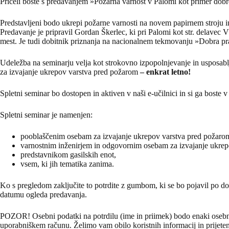
Pričeli boste s predavanjem »Požarna varnost v Palomi kot primer dobre
Predstavljeni bodo ukrepi požarne varnosti na novem papirnem stroju in 
Predavanje je pripravil Gordan Škerlec, ki pri Palomi kot str. delavec
mest. Je tudi dobitnik priznanja na nacionalnem tekmovanju »Dobra p
Udeležba na seminarju velja kot strokovno izpopolnjevanje in usposablj
za izvajanje ukrepov varstva pred požarom
– enkrat letno
!
Spletni seminar bo dostopen in aktiven v naši e-učilnici in si ga boste
Spletni seminar je namenjen:
pooblaščenim osebam za izvajanje ukrepov varstva pred požaro
varnostnim inženirjem in odgovornim osebam za izvajanje ukrep
predstavnikom gasilskih enot,
vsem, ki jih tematika zanima.
Ko s pregledom zaključite to potrdite z gumbom, ki se bo pojavil po d
datumu ogleda predavanja.
POZOR! Osebni podatki na potrdilu (ime in priimek) bodo enaki osebni
uporabniškem računu. Želimo vam obilo koristnih informacij in prijete