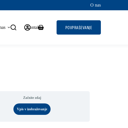
O nas
nas
Kontakt
POVPRAŠEVANJE
Shopping
cart
Začnite zdaj
Vpis v izobraževanje