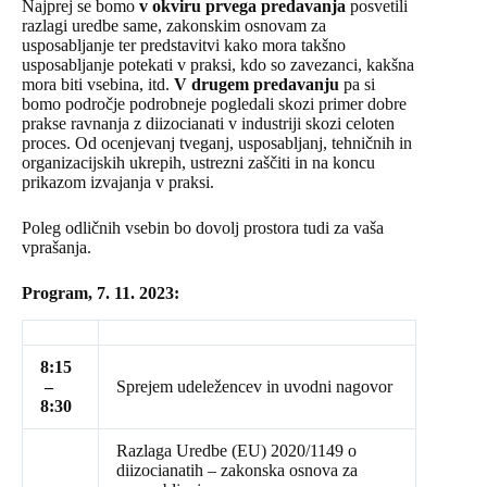
Najprej se bomo
v okviru prvega predavanja
posvetili
razlagi uredbe same, zakonskim osnovam za
usposabljanje ter predstavitvi kako mora takšno
usposabljanje potekati v praksi, kdo so zavezanci, kakšna
mora biti vsebina, itd.
V drugem predavanju
pa si
bomo področje podrobneje pogledali skozi primer dobre
prakse ravnanja z diizocianati v industriji skozi celoten
proces. Od ocenjevanj tveganj, usposabljanj, tehničnih in
organizacijskih ukrepih, ustrezni zaščiti in na koncu
prikazom izvajanja v praksi.
Poleg odličnih vsebin bo dovolj prostora tudi za vaša
vprašanja.
Program, 7. 11. 2023:
8:15
–
Sprejem udeležencev in uvodni nagovor
8:30
Razlaga Uredbe (EU) 2020/1149 o
diizocianatih – zakonska osnova za