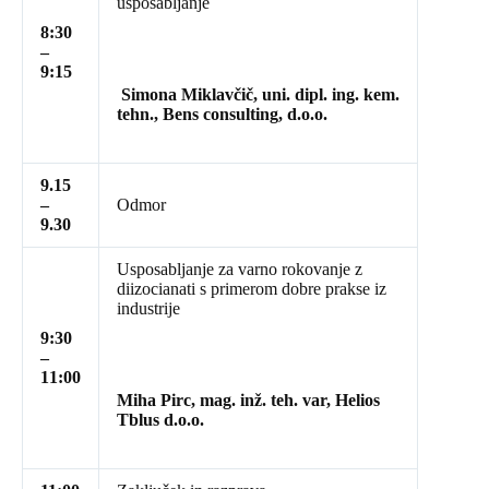
usposabljanje
8:30
–
9:15
Simona Miklavčič, uni. dipl. ing. kem.
tehn., Bens consulting, d.o.o.
9.15
–
Odmor
9.30
Usposabljanje za varno rokovanje z
diizocianati s primerom dobre prakse iz
industrije
9:30
–
11:00
Miha Pirc, mag. inž. teh. var, Helios
Tblus d.o.o.