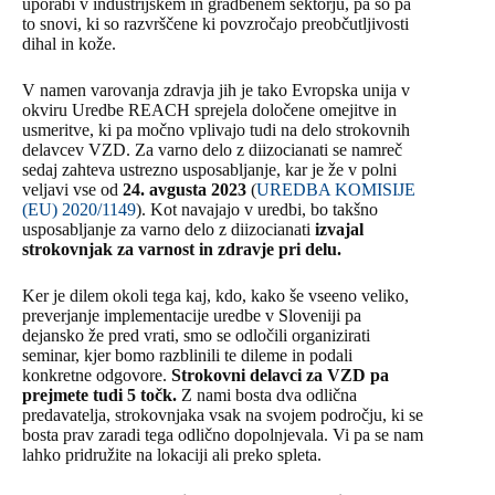
uporabi v industrijskem in gradbenem sektorju, pa so pa
to snovi, ki so razvrščene ki povzročajo preobčutljivosti
dihal in kože.
V namen varovanja zdravja jih je tako Evropska unija v
okviru Uredbe REACH sprejela določene omejitve in
usmeritve, ki pa močno vplivajo tudi na delo strokovnih
delavcev VZD. Za varno delo z diizocianati se namreč
sedaj zahteva ustrezno usposabljanje, kar je že v polni
veljavi vse od
24. avgusta 2023
(
UREDBA KOMISIJE
(EU) 2020/1149
). Kot navajajo v uredbi, bo takšno
usposabljanje za varno delo z diizocianati
izvajal
strokovnjak za varnost in zdravje pri delu.
Ker je dilem okoli tega kaj, kdo, kako še vseeno veliko,
preverjanje implementacije uredbe v Sloveniji pa
dejansko že pred vrati, smo se odločili organizirati
seminar, kjer bomo razblinili te dileme in podali
konkretne odgovore.
Strokovni delavci za VZD pa
prejmete tudi 5 točk.
Z nami bosta dva odlična
predavatelja, strokovnjaka vsak na svojem področju, ki se
bosta prav zaradi tega odlično dopolnjevala. Vi pa se nam
lahko pridružite na lokaciji ali preko spleta.