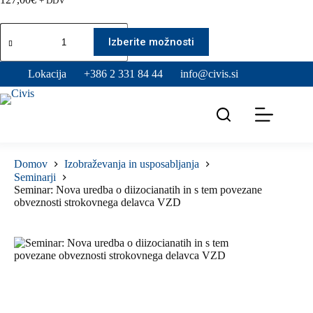
+ DDV
Seminar:
Ta
Nova
izdelek
Izberite možnosti
uredba
ima
o
več
Lokacija
+386 2 331 84 44
info@civis.si
diizocianatih
različic.
in
Možnosti
s
lahko
tem
izberete
povezane
na
obveznosti
strani
strokovnega
izdelka
delavca
Domov
Izobraževanja in usposabljanja
VZD
Seminarji
količina
Seminar: Nova uredba o diizocianatih in s tem povezane
obveznosti strokovnega delavca VZD