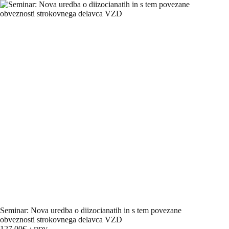
Skip
to
content
Seminar: Nova uredba o diizocianatih in s tem povezane
obveznosti strokovnega delavca VZD
127,00
€