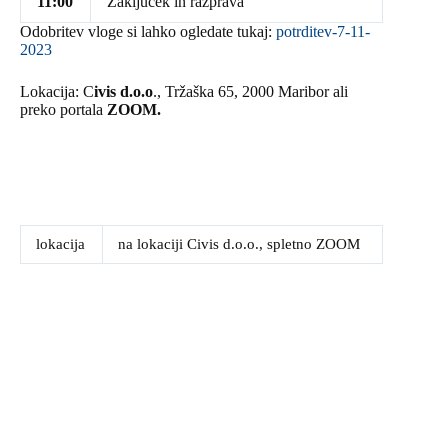
11:00
Zaključek in razprava
Odobritev vloge si lahko ogledate tukaj:
potrditev-7-11-
2023
Lokacija: C
ivis d.o.o
., Tržaška 65, 2000 Maribor ali
preko portala
ZOOM.
lokacija
na lokaciji Civis d.o.o., spletno ZOOM