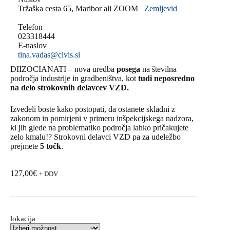
Tržaška cesta 65, Maribor ali ZOOM
Zemljevid
Telefon
023318444
E-naslov
tina.vadas@civis.si
DIIZOCIANATI – nova uredba
posega
na številna
področja industrije in gradbeništva, kot
tudi neposredno
na delo strokovnih delavcev VZD.
Izvedeli boste kako postopati, da ostanete skladni z
zakonom in pomirjeni v primeru inšpekcijskega nadzora,
ki jih glede na problematiko področja lahko pričakujete
zelo kmalu!? Strokovni delavci VZD pa za udeležbo
prejmete
5 točk
.
127,00
€
+ DDV
lokacija