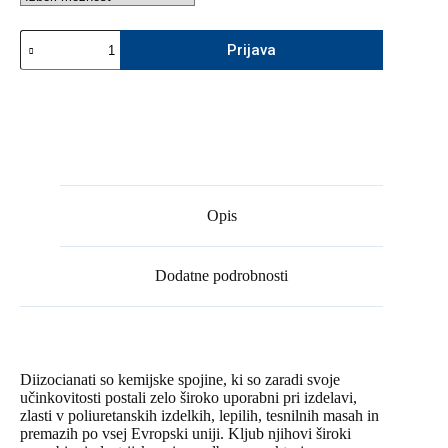
Seminar:
Prijava
Nova
uredba
o
diizocianatih
in
s
tem
povezane
obveznosti
strokovnega
Opis
delavca
VZD
količina
Dodatne podrobnosti
Diizocianati so kemijske spojine, ki so zaradi svoje
učinkovitosti postali zelo široko uporabni pri izdelavi,
zlasti v poliuretanskih izdelkih, lepilih, tesnilnih masah in
premazih po vsej Evropski uniji. Kljub njihovi široki