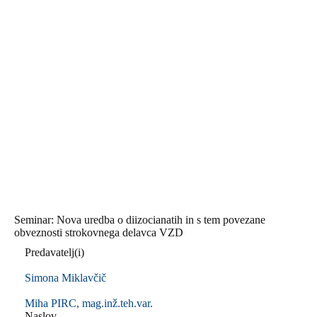
Seminar: Nova uredba o diizocianatih in s tem povezane
obveznosti strokovnega delavca VZD
Predavatelj(i)
Simona Miklavčič
Miha PIRC, mag.inž.teh.var.
Naslov