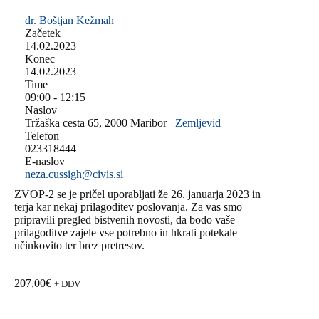
dr. Boštjan Kežmah
Začetek
14.02.2023
Konec
14.02.2023
Time
09:00 - 12:15
Naslov
Tržaška cesta 65, 2000 Maribor
Zemljevid
Telefon
023318444
E-naslov
neza.cussigh@civis.si
ZVOP-2 se je pričel uporabljati že 26. januarja 2023 in
terja kar nekaj prilagoditev poslovanja. Za vas smo
pripravili pregled bistvenih novosti, da bodo vaše
prilagoditve zajele vse potrebno in hkrati potekale
učinkovito ter brez pretresov.
207,00
€
+ DDV