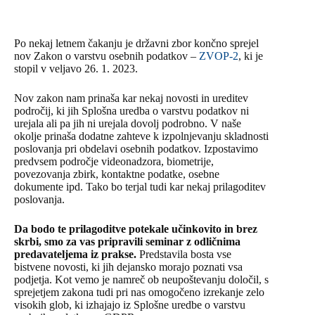
Po nekaj letnem čakanju je državni zbor končno sprejel
nov Zakon o varstvu osebnih podatkov –
ZVOP-2
, ki je
stopil v veljavo 26. 1. 2023.
Nov zakon nam prinaša kar nekaj novosti in ureditev
področij, ki jih Splošna uredba o varstvu podatkov ni
urejala ali pa jih ni urejala dovolj podrobno. V naše
okolje prinaša dodatne zahteve k izpolnjevanju skladnosti
poslovanja pri obdelavi osebnih podatkov. Izpostavimo
predvsem področje videonadzora, biometrije,
povezovanja zbirk, kontaktne podatke, osebne
dokumente ipd. Tako bo terjal tudi kar nekaj prilagoditev
poslovanja.
Da bodo te prilagoditve potekale učinkovito in brez
skrbi, smo za vas pripravili seminar z odličnima
predavateljema iz prakse.
Predstavila bosta vse
bistvene novosti, ki jih dejansko morajo poznati vsa
podjetja. Kot vemo je namreč ob neupoštevanju določil, s
sprejetjem zakona tudi pri nas omogočeno izrekanje zelo
visokih glob, ki izhajajo iz Splošne uredbe o varstvu