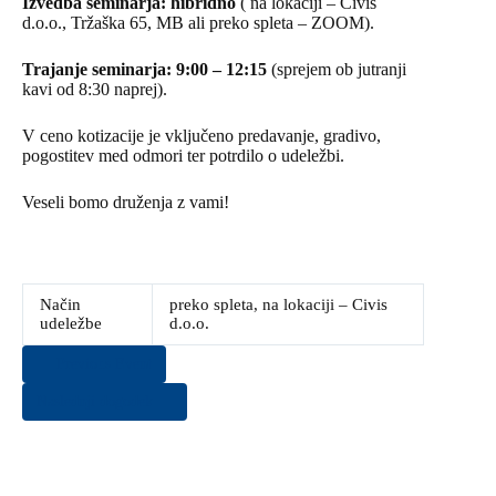
Izvedba seminarja: hibridno
( na lokaciji – Civis
d.o.o., Tržaška 65, MB ali preko spleta – ZOOM).
Trajanje seminarja: 9:00 – 12:15
(sprejem ob jutranji
kavi od 8:30 naprej).
V ceno kotizacije je vključeno predavanje, gradivo,
pogostitev med odmori ter potrdilo o udeležbi.
Veseli bomo druženja z vami!
Način
preko spleta, na lokaciji – Civis
udeležbe
d.o.o.
Previous Event
Naslednji dogodek