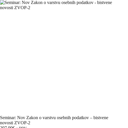
Skip
to
content
Seminar: Nov Zakon o varstvu osebnih podatkov – bistvene
novosti ZVOP-2
207,00
€