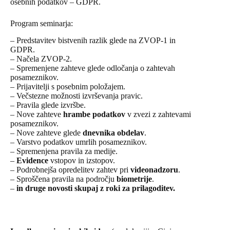
osebnih podatkov – GDPR.
Program seminarja:
– Predstavitev bistvenih razlik glede na ZVOP-1 in
GDPR.
– Načela ZVOP-2.
– Spremenjene zahteve glede odločanja o zahtevah
posameznikov.
– Prijavitelji s posebnim položajem.
– Večstezne možnosti izvrševanja pravic.
– Pravila glede izvršbe.
– Nove zahteve
hrambe podatkov
v zvezi z zahtevami
posameznikov.
– Nove zahteve glede
dnevnika obdelav
.
– Varstvo podatkov umrlih posameznikov.
– Spremenjena pravila za medije.
–
Evidence
vstopov in izstopov.
– Podrobnejša opredelitev zahtev pri
videonadzoru
.
– Sproščena pravila na področju
biometrije
.
–
in druge novosti skupaj z roki za prilagoditev.