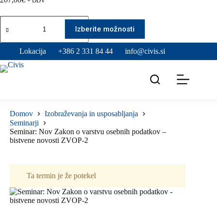
+ DDV
Seminar:
Ta
Nov
izdelek
Izberite možnosti
Zakon
ima
o
več
Lokacija
+386 2 331 84 44
info@civis.si
varstvu
različic.
osebnih
Možnosti
podatkov
lahko
-
izberete
bistvene
na
novosti
strani
ZVOP-
izdelka
2
Domov
Izobraževanja in usposabljanja
količina
Seminarji
Seminar: Nov Zakon o varstvu osebnih podatkov –
bistvene novosti ZVOP-2
Ta termin je že potekel