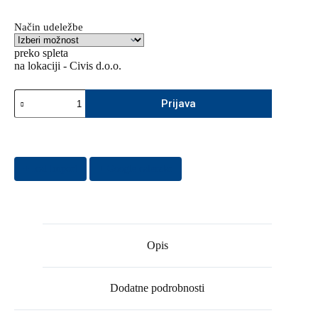
Način udeležbe
preko spleta
na lokaciji - Civis d.o.o.
Seminar:
Prijava
Nov
Zakon
o
varstvu
osebnih
podatkov
+ Ical Import
+ Google calendar
-
bistvene
novosti
ZVOP-
2
količina
Opis
Dodatne podrobnosti